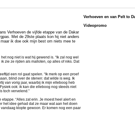
Verhoeven en van Pelt to D
Videopromo
ans Verhoeven de vijfde etappe van de Dakar
gpas. Met de 29ste plaats kon hij niet anders
 maar ik doe ook mijn best om niets mee te
et nog niet is wat hij gewend is. “Ik zal nog wel
ie ze rijden als malloten, op alles of niks. Dat
leeftijd een rol gaat spelen. “Ik merk op een proef
an, blind over de stenen: dat wilde is weg. Ik
ij van vorig jaar, waarbij ik mijn elleboog heb
Fysiek ook: ik kan die elleboog nog steeds niet
is toch vervelend.”
appe. “Alles zat erin. Je moest heel alert en
er het idee gehad dat ze maar wat aan het doen
n vandaag klopte gewoon. Er komen nog een paar