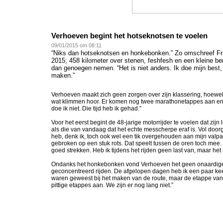
Verhoeven begint het hotseknotsen te voelen
09
/01/2015 om 08:11
“Niks dan hotseknotsen en honkebonken.” Zo omschreef Fr
2015; 458 kilometer over stenen, feshfesh en een kleine ber
dan genoegen nemen. “Het is niet anders. Ik doe mijn best,
maken.”
Verhoeven maakt zich geen zorgen over zijn klassering, hoewel h
wat klimmen hoor. Er komen nog twee marathonetappes aan en ik z
doe ik niet. Die tijd heb ik gehad.”
Voor het eerst begint de 48-jarige motorrijder te voelen dat zijn 
als die van vandaag dat het echte messcherpe eraf is. Vol doorga
heb, denk ik, toch ook wel een tik overgehouden aan mijn valpart
gebroken op een stuk rots. Dat speelt tussen de oren toch mee. 
goed strekken. Heb ik tijdens het rijden geen last van, maar het 
Ondanks het honkebonken vond Verhoeven het geen onaardige et
geconcentreerd rijden. De afgelopen dagen heb ik een paar ke
waren geweest bij het maken van de route, maar de etappe va
pittige etappes aan. We zijn er nog lang niet.”